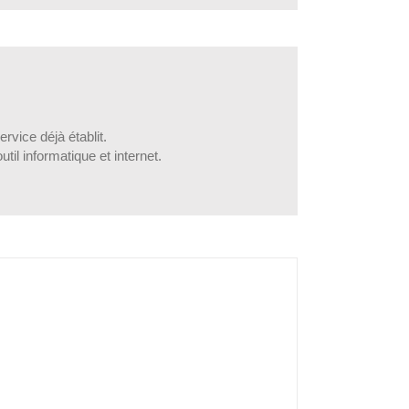
ervice déjà établit.
outil informatique et internet.