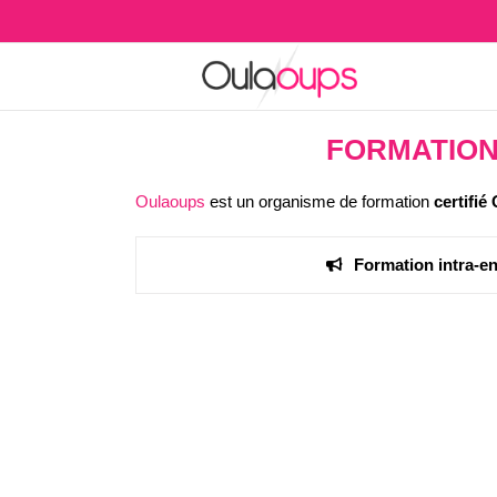
Skip
to
content
FORMATIO
Oulaoups
est un organisme de formation
certifié
Formation intra-en