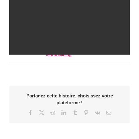
Skills Needed:
Interview
photographie
Reportage
Teambuiding
Vidéo
Categories:
Photographie
Teambuilding
Partagez cette histoire, choisissez votre
plateforme !
Facebook
X
Reddit
LinkedIn
Tumblr
Pinterest
Vk
Email