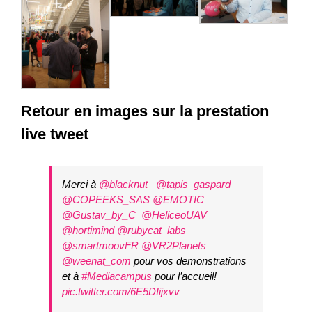
Retour en images sur la prestation
live tweet
Merci à
@blacknut_
@tapis_gaspard
@COPEEKS_SAS
@EMOTIC
@Gustav_by_C
@HeliceoUAV
@hortimind
@rubycat_labs
@smartmoovFR
@VR2Planets
@weenat_com
pour vos demonstrations
et à
#Mediacampus
pour l’accueil!
pic.twitter.com/6E5DIijxvv