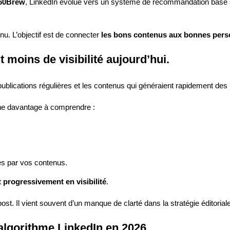
60Brew
, LinkedIn évolue vers un système de recommandation basé
enu. L’objectif est de connecter
les bons contenus aux bonnes per
 moins de visibilité aujourd’hui.
 publications régulières et les contenus qui généraient rapidement des 
che davantage à comprendre :
es par vos contenus.
 progressivement en visibilité
.
ost. Il vient souvent d’un manque de clarté dans la stratégie éditoriale
lgorithme LinkedIn en 2026.