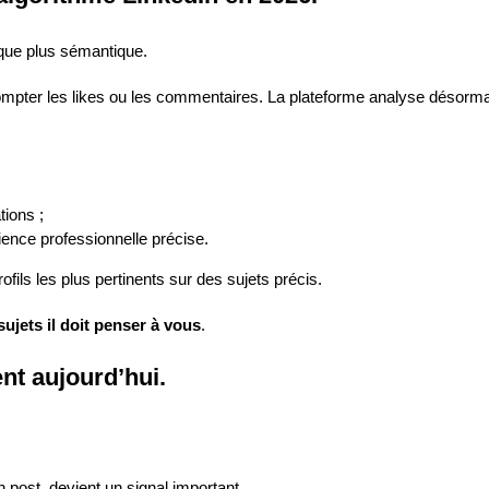
ique plus sémantique.
mpter les likes ou les commentaires. La plateforme analyse désorma
tions ;
ence professionnelle précise.
rofils les plus pertinents sur des sujets précis.
ujets il doit penser à vous
.
nt aujourd’hui.
un post, devient un signal important.