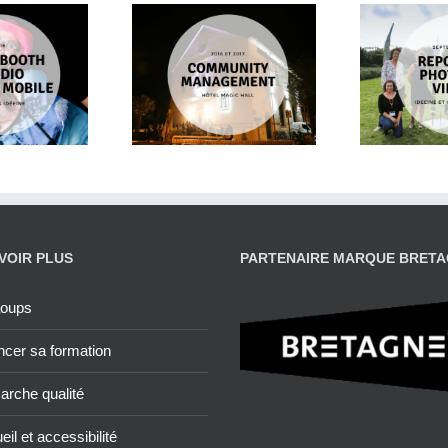
Community
Reportage photos et
P
gement pour le
interview vidéo
Magic Hall
VOIR PLUS
PARTENAIRE MARQUE BRET
aoups
ncer sa formation
rche qualité
il et accessibilité