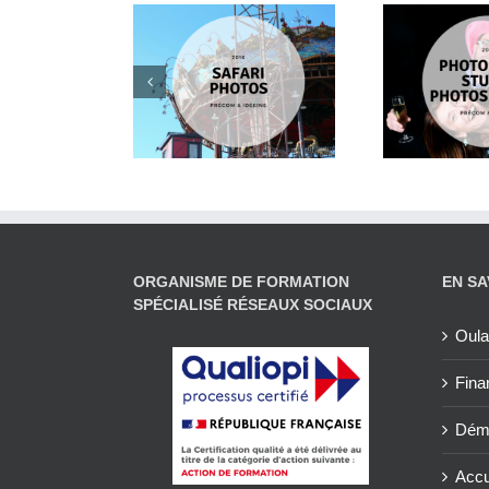
Photobooth pour
 en place d’un
séminaire
Mana
fari photos
teambuilding de
Précom
ORGANISME DE FORMATION
EN SA
SPÉCIALISÉ RÉSEAUX SOCIAUX
Oul
Fina
Déma
Accue