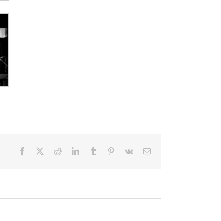
Facebook
X
Reddit
LinkedIn
Tumblr
Pinterest
Vk
Email