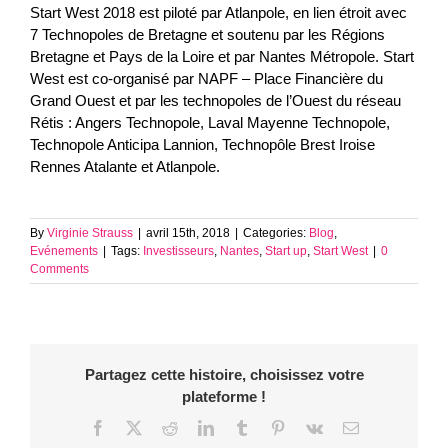
Start West 2018 est piloté par Atlanpole, en lien étroit avec
7 Technopoles de Bretagne et soutenu par les Régions
Bretagne et Pays de la Loire et par Nantes Métropole. Start
West est co-organisé par NAPF – Place Financière du
Grand Ouest et par les technopoles de l’Ouest du réseau
Rétis : Angers Technopole, Laval Mayenne Technopole,
Technopole Anticipa Lannion, Technopôle Brest Iroise
Rennes Atalante et Atlanpole.
By
Virginie Strauss
|
avril 15th, 2018
|
Categories:
Blog
,
Evénements
|
Tags:
Investisseurs
,
Nantes
,
Start up
,
Start West
|
0
Comments
Partagez cette histoire, choisissez votre
plateforme !
Facebook
X
Reddit
LinkedIn
Tumblr
Pinterest
Vk
Email