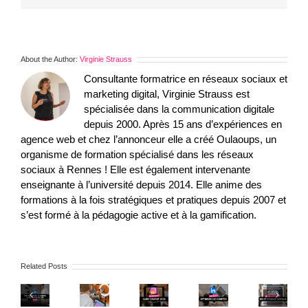
About the Author:
Virginie Strauss
Consultante formatrice en réseaux sociaux et
marketing digital, Virginie Strauss est
spécialisée dans la communication digitale
depuis 2000. Après 15 ans d’expériences en
agence web et chez l’annonceur elle a créé Oulaoups, un
organisme de formation spécialisé dans les réseaux
sociaux à Rennes ! Elle est également intervenante
enseignante à l’université depuis 2014. Elle anime des
formations à la fois stratégiques et pratiques depuis 2007 et
s’est formé à la pédagogie active et à la gamification.
SEO
Quel
Nouvel
Instagram
sur
matériel
Optimiser
algorithme
2026
les
Related Posts
pour
son
LinkedIn
:
réseaux
réussir
profil
2026
le
sociaux
ses
et