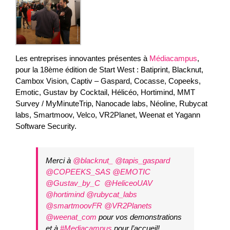
Les entreprises innovantes présentes à
Médiacampus
,
pour la 18ème édition de Start West : Batiprint, Blacknut,
Cambox Vision, Captiv – Gaspard, Cocasse, Copeeks,
Emotic, Gustav by Cocktail, Hélicéo, Hortimind, MMT
Survey / MyMinuteTrip, Nanocade labs, Néoline, Rubycat
labs, Smartmoov, Velco, VR2Planet, Weenat et Yagann
Software Security.
Merci à
@blacknut_
@tapis_gaspard
@COPEEKS_SAS
@EMOTIC
@Gustav_by_C
@HeliceoUAV
@hortimind
@rubycat_labs
@smartmoovFR
@VR2Planets
@weenat_com
pour vos demonstrations
et à
#Mediacampus
pour l’accueil!