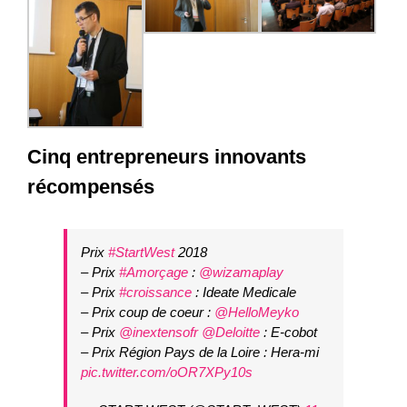
Cinq entrepreneurs innovants
récompensés
Prix
#StartWest
2018
– Prix
#Amorçage
:
@wizamaplay
– Prix
#croissance
: Ideate Medicale
– Prix coup de coeur :
@HelloMeyko
– Prix
@inextensofr
@Deloitte
: E-cobot
– Prix Région Pays de la Loire : Hera-mi
pic.twitter.com/oOR7XPy10s